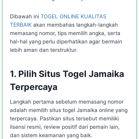
Dibawah ini
TOGEL ONLINE KUALITAS
TERBAIK
akan membahas langkah-langkah
memasang nomor, tips memilih angka, serta
hal-hal yang perlu diperhatikan agar bermain
lebih aman dan terstruktur.
1. Pilih Situs Togel Jamaika
Terpercaya
Langkah pertama sebelum memasang nomor
adalah memilih situs togel Jamaika online yang
terpercaya. Pastikan situs tersebut memiliki
lisensi resmi, review positif dari pemain lain,
dan sistem keamanan yang baik.