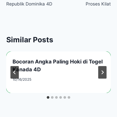
Republik Dominika 4D
Proses Kilat
Similar Posts
Bocoran Angka Paling Hoki di Togel
Kanada 4D
10/16/2025