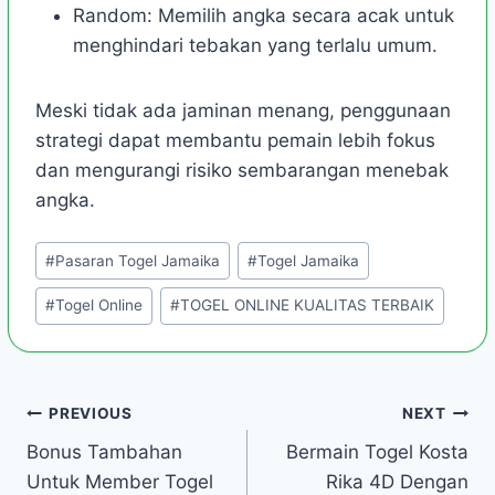
Random: Memilih angka secara acak untuk
menghindari tebakan yang terlalu umum.
Meski tidak ada jaminan menang, penggunaan
strategi dapat membantu pemain lebih fokus
dan mengurangi risiko sembarangan menebak
angka.
Post
#
Pasaran Togel Jamaika
#
Togel Jamaika
Tags:
#
Togel Online
#
TOGEL ONLINE KUALITAS TERBAIK
Post
PREVIOUS
NEXT
Bonus Tambahan
Bermain Togel Kosta
navigation
Untuk Member Togel
Rika 4D Dengan