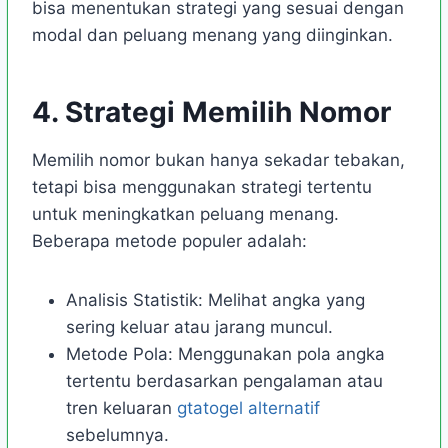
bisa menentukan strategi yang sesuai dengan
modal dan peluang menang yang diinginkan.
4. Strategi Memilih Nomor
Memilih nomor bukan hanya sekadar tebakan,
tetapi bisa menggunakan strategi tertentu
untuk meningkatkan peluang menang.
Beberapa metode populer adalah:
Analisis Statistik: Melihat angka yang
sering keluar atau jarang muncul.
Metode Pola: Menggunakan pola angka
tertentu berdasarkan pengalaman atau
tren keluaran
gtatogel alternatif
sebelumnya.