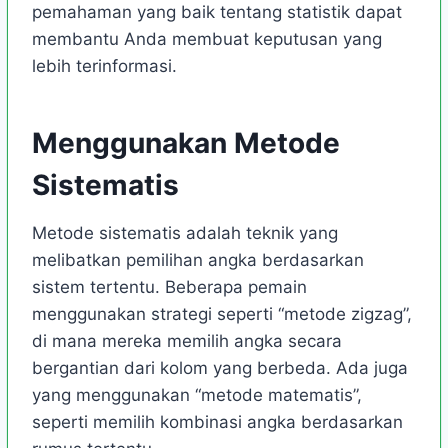
pemahaman yang baik tentang statistik dapat
membantu Anda membuat keputusan yang
lebih terinformasi.
Menggunakan Metode
Sistematis
Metode sistematis adalah teknik yang
melibatkan pemilihan angka berdasarkan
sistem tertentu. Beberapa pemain
menggunakan strategi seperti “metode zigzag”,
di mana mereka memilih angka secara
bergantian dari kolom yang berbeda. Ada juga
yang menggunakan “metode matematis”,
seperti memilih kombinasi angka berdasarkan