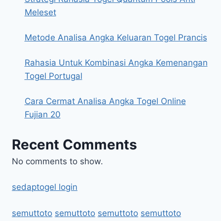
Meleset
Metode Analisa Angka Keluaran Togel Prancis
Rahasia Untuk Kombinasi Angka Kemenangan
Togel Portugal
Cara Cermat Analisa Angka Togel Online
Fujian 20
Recent Comments
No comments to show.
sedaptogel login
semuttoto
semuttoto
semuttoto
semuttoto