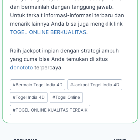
dan bermainlah dengan tanggung jawab.
Untuk terkait informasi-informasi terbaru dan
menarik lainnya Anda bisa juga mengklik link
TOGEL ONLINE BERKUALITAS
.
Raih jackpot impian dengan strategi ampuh
yang cuma bisa Anda temukan di situs
donototo
terpercaya.
Post
#
Bermain Togel India 4D
#
Jackpot Togel India 4D
Tags:
#
Togel India 4D
#
Togel Online
#
TOGEL ONLINE KUALITAS TERBAIK