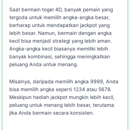
Saat bermain togel 4D, banyak pemain yang
tergoda untuk memilih angka-angka besar,
berharap untuk mendapatkan jackpot yang
lebih besar. Namun, bermain dengan angka
kecil bisa menjadi strategi yang lebih aman.
Angka-angka kecil biasanya memiliki lebih
banyak kombinasi, sehingga meningkatkan
peluang Anda untuk menang.
Misalnya, daripada memilih angka 9999, Anda
bisa memilih angka seperti 1234 atau 5678.
Meskipun hadiah jackpot mungkin lebih kecil,
peluang untuk menang lebih besar, terutama
jika Anda bermain secara konsisten.