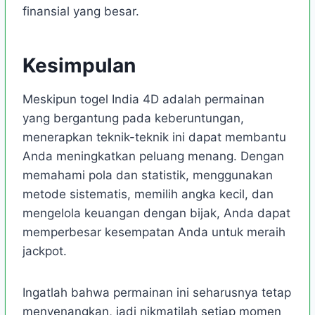
finansial yang besar.
Kesimpulan
Meskipun togel India 4D adalah permainan
yang bergantung pada keberuntungan,
menerapkan teknik-teknik ini dapat membantu
Anda meningkatkan peluang menang. Dengan
memahami pola dan statistik, menggunakan
metode sistematis, memilih angka kecil, dan
mengelola keuangan dengan bijak, Anda dapat
memperbesar kesempatan Anda untuk meraih
jackpot.
Ingatlah bahwa permainan ini seharusnya tetap
menyenangkan, jadi nikmatilah setiap momen